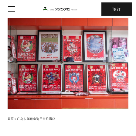
跳
预订
至
内
容
首页
»
广岛东洋鲤鱼选手常住酒店