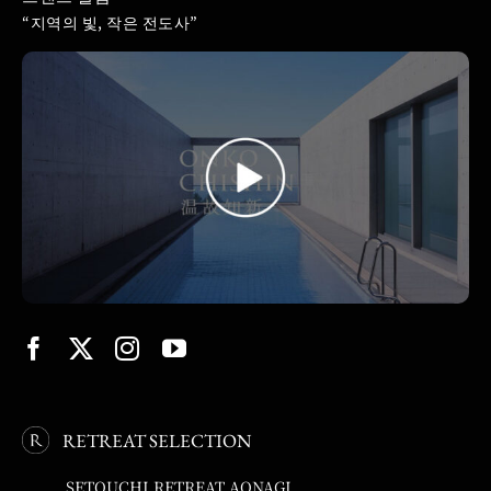
“지역의 빛, 작은 전도사”
RETREAT SELECTION
SETOUCHI RETREAT AONAGI