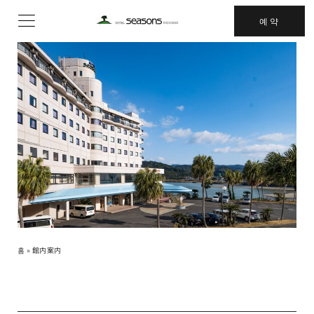
콘
예약
텐
츠
로
건
너
뛰
기
홈
»
館内案内