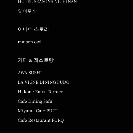
HOTEL SEASONS NICHINAN
일 아주리
어나더 스토리
maison owl
카페 & 레스토랑
AWA SUSHI
LA VIGNE DINING FUDO
Hakone Emoa Terrace
Cafe Dining Safu
Miyama Cafe PUUT
Cafe Restaurant FORQ